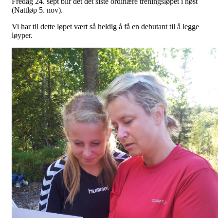
Fredag 24. sept blir det det siste ordinære treningsløpet i høst
(Nattløp 5. nov).
Vi har til dette løpet vært så heldig å få en debutant til å legge
løyper.