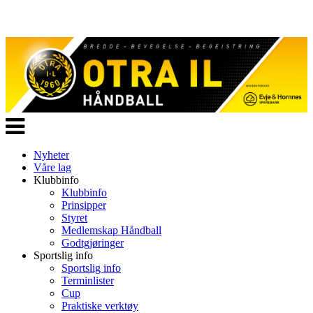
Veksle
navigasjon
Nyheter
Våre lag
Klubbinfo
Klubbinfo
Prinsipper
Styret
Medlemskap Håndball
Godtgjøringer
Sportslig info
Sportslig info
Terminlister
Cup
Praktiske verktøy