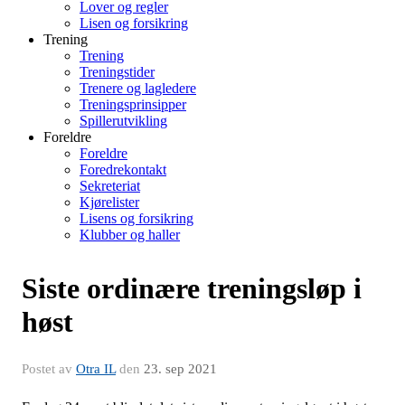
Lover og regler
Lisen og forsikring
Trening
Trening
Treningstider
Trenere og lagledere
Treningsprinsipper
Spillerutvikling
Foreldre
Foreldre
Foredrekontakt
Sekreteriat
Kjørelister
Lisens og forsikring
Klubber og haller
Siste ordinære treningsløp i
høst
Postet av
Otra IL
den
23. sep 2021