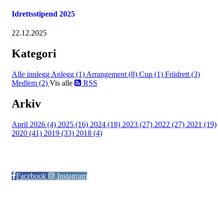
Idrettsstipend 2025
22.12.2025
Kategori
Alle innlegg
Anlegg (1)
Arrangement (8)
Cup (1)
Friidrett (3)
Medlem (2)
Vis alle
RSS
Arkiv
April 2026 (4)
2025 (16)
2024 (18)
2023 (27)
2022 (27)
2021 (19)
2020 (41)
2019 (33)
2018 (4)
Følg oss på:
Facebook
Instagram
© Otra IL