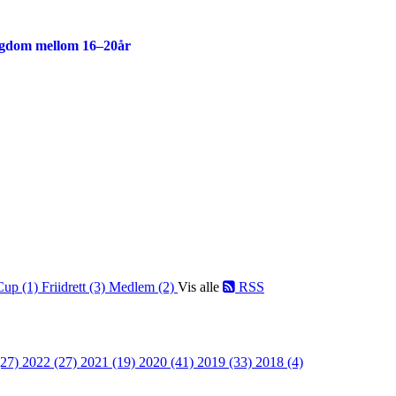
ngdom mellom 16–20år
Cup (1)
Friidrett (3)
Medlem (2)
Vis alle
RSS
(27)
2022 (27)
2021 (19)
2020 (41)
2019 (33)
2018 (4)