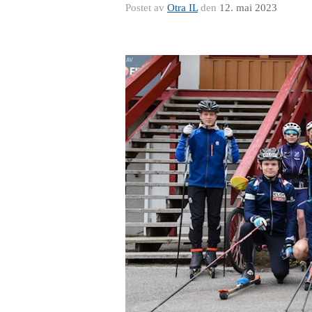
Postet av
Otra IL
den
12. mai 2023