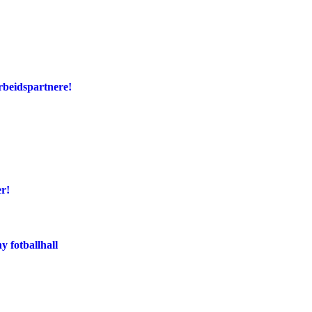
rbeidspartnere!
er!
y fotballhall