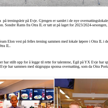
å treningsleir på Evje. Gjengen er samlet i de nye overnattingslokalene
dion. Sondre Rams fra Otra IL er tatt ut på laget for 2023/2024-sesonge
am Elon vest på felles trening sammen med lokale løpere i Otra IL i den
tra IL.
r har stillt opp for å legge til rette for talentene, Egil på YX Evje har
 Evje har sammen med skigruppa sponsa overnatting, som da Otra Portal