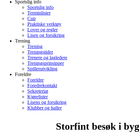
Sportslig info
Sportslig info
Terminlister
Cup
Praktiske verktøy
Lover og regler
Lisen og forsikring
Trening
Trening
Treningstider
Trenere og lagledere
Treningsprinsipper
Spillerutvikling
Foreldre
Foreldre
Foredrekontakt
Sekreteriat
Kjørelister
Lisens og forsikring
Klubber og haller
Storfint besøk i by