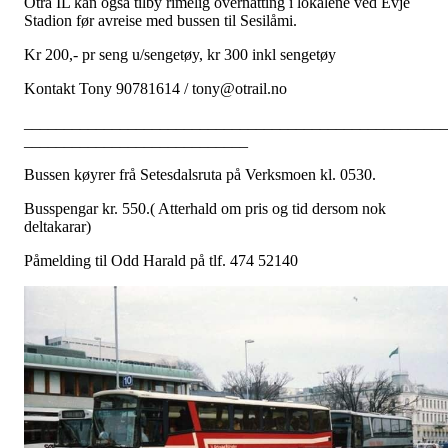
Otra IL kan også tilby rimelig overnatting i lokalene ved Evje
Stadion før avreise med bussen til Sesilåmi.
Kr 200,- pr seng u/sengetøy, kr 300 inkl sengetøy
Kontakt Tony 90781614 / tony@otrail.no
_____________________________________________________
____________________________
Bussen køyrer frå Setesdalsruta på Verksmoen kl. 0530.
Busspengar kr. 550.( Atterhald om pris og tid dersom nok
deltakarar)
Påmelding til Odd Harald på tlf. 474 52140