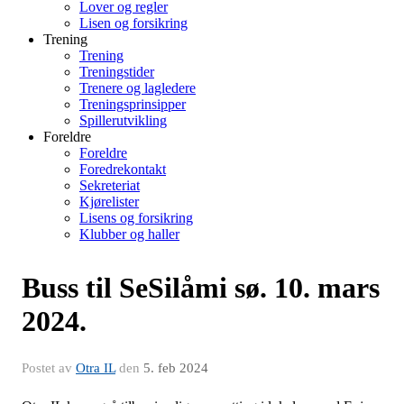
Lover og regler
Lisen og forsikring
Trening
Trening
Treningstider
Trenere og lagledere
Treningsprinsipper
Spillerutvikling
Foreldre
Foreldre
Foredrekontakt
Sekreteriat
Kjørelister
Lisens og forsikring
Klubber og haller
Buss til SeSilåmi sø. 10. mars
2024.
Postet av
Otra IL
den
5. feb 2024