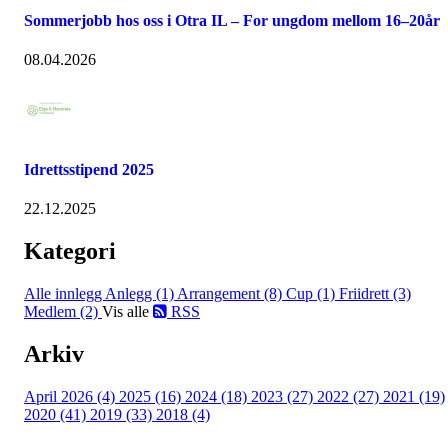
Sommerjobb hos oss i Otra IL – For ungdom mellom 16–20år
08.04.2026
Idrettsstipend 2025
22.12.2025
Kategori
Alle innlegg
Anlegg (1)
Arrangement (8)
Cup (1)
Friidrett (3)
Medlem (2)
Vis alle
RSS
Arkiv
April 2026 (4)
2025 (16)
2024 (18)
2023 (27)
2022 (27)
2021 (19)
2020 (41)
2019 (33)
2018 (4)