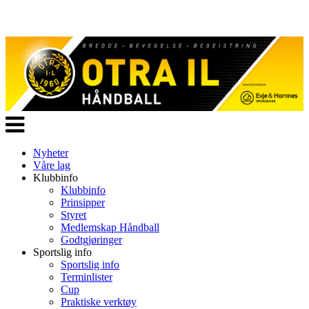
Veksle
navigasjon
Nyheter
Våre lag
Klubbinfo
Klubbinfo
Prinsipper
Styret
Medlemskap Håndball
Godtgjøringer
Sportslig info
Sportslig info
Terminlister
Cup
Praktiske verktøy