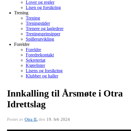
Lover og regler
Lisen og forsikring
Trening
Trening
Treningstider
Trenere og lagledere
Treningsprinsipper
Spillerutvikling
Foreldre
Foreldre
Foredrekontakt
Sekreteriat
Kjørelister
Lisens og forsikring
Klubber og haller
Innkalling til Årsmøte i Otra
Idrettslag
Postet av
Otra IL
den
19. feb 2024