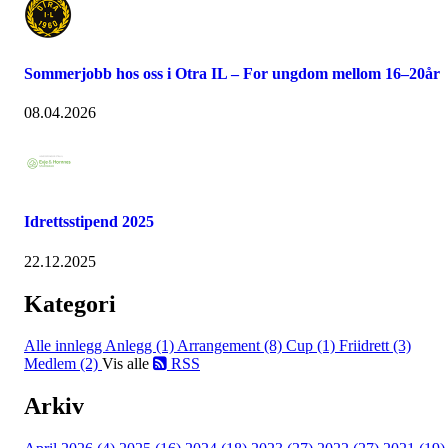
Sommerjobb hos oss i Otra IL – For ungdom mellom 16–20år
08.04.2026
Idrettsstipend 2025
22.12.2025
Kategori
Alle innlegg
Anlegg (1)
Arrangement (8)
Cup (1)
Friidrett (3)
Medlem (2)
Vis alle
RSS
Arkiv