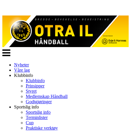
Veksle
navigasjon
Nyheter
Våre lag
Klubbinfo
Klubbinfo
Prinsipper
Styret
Medlemskap Håndball
Godtgjøringer
Sportslig info
Sportslig info
Terminlister
Cup
Praktiske verktøy