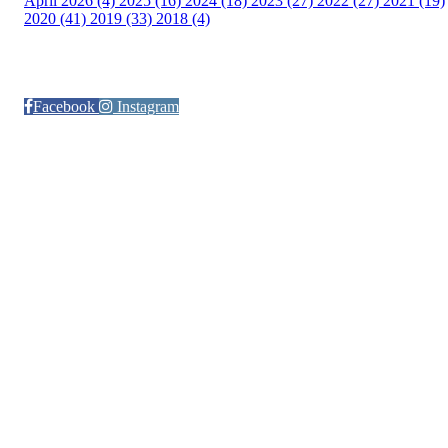
April 2026 (4)
2025 (16)
2024 (18)
2023 (27)
2022 (27)
2021 (19)
2020 (41)
2019 (33)
2018 (4)
Følg oss på:
Facebook
Instagram
© Otra IL