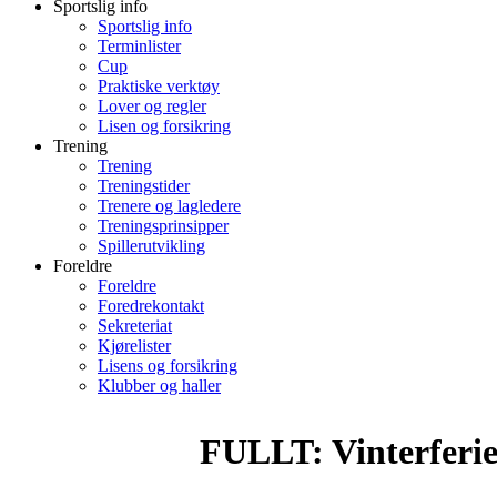
Sportslig info
Sportslig info
Terminlister
Cup
Praktiske verktøy
Lover og regler
Lisen og forsikring
Trening
Trening
Treningstider
Trenere og lagledere
Treningsprinsipper
Spillerutvikling
Foreldre
Foreldre
Foredrekontakt
Sekreteriat
Kjørelister
Lisens og forsikring
Klubber og haller
FULLT: Vinterferie