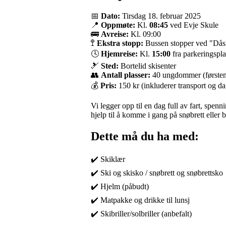
📅
Dato:
Tirsdag 18. februar 2025
📍
Oppmøte:
Kl.
08:45
ved Evje Skule
🚌
Avreise:
Kl. 09:00
🚏
Ekstra stopp:
Bussen stopper ved "Då
🕓
Hjemreise:
Kl.
15:00
fra parkeringspla
🎿
Sted:
Bortelid skisenter
👥
Antall plasser:
40 ungdommer (førstema
💰
Pris:
150 kr (inkluderer transport og da
Vi legger opp til en dag full av fart, spen
hjelp til å komme i gang på snøbrett eller b
Dette må du ha med:
✔️ Skiklær
✔️ Ski og skisko / snøbrett og snøbrettsko
✔️ Hjelm (påbudt)
✔️ Matpakke og drikke til lunsj
✔️ Skibriller/solbriller (anbefalt)