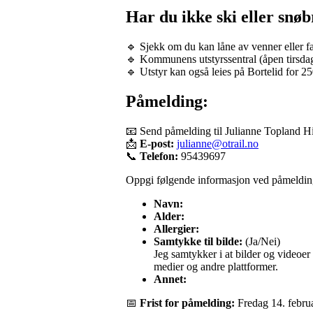
Har du ikke ski eller snøb
🔹 Sjekk om du kan låne av venner eller fa
🔹 Kommunens utstyrssentral (åpen tirsd
🔹 Utstyr kan også leies på Bortelid for 25
Påmelding:
📧 Send påmelding til Julianne Topland Hill
📩
E-post:
julianne@otrail.no
📞
Telefon:
95439697
Oppgi følgende informasjon ved påmeldin
Navn:
Alder:
Allergier:
Samtykke til bilde:
(Ja/Nei)
Jeg samtykker i at bilder og videoer
medier og andre plattformer.
Annet:
📅
Frist for påmelding:
Fredag 14. febru