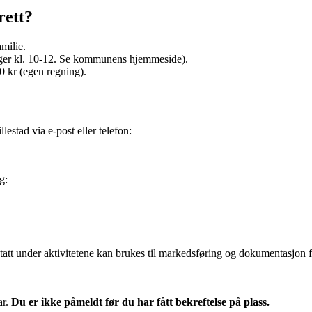
rett?
milie.
ager kl. 10-12. Se kommunens hjemmeside).
0 kr (egen regning).
estad via e-post eller telefon:
g:
 tatt under aktivitetene kan brukes til markedsføring og dokumentasjon fo
ar.
Du er ikke påmeldt før du har fått bekreftelse på plass.