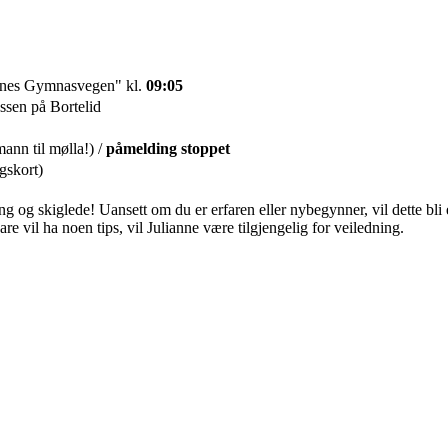
snes Gymnasvegen" kl.
09:05
ssen på Bortelid
nn til mølla!) /
påmelding stoppet
gskort)
ning og skiglede! Uansett om du er erfaren eller nybegynner, vil dette b
are vil ha noen tips, vil Julianne være tilgjengelig for veiledning.