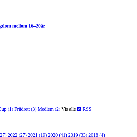
ngdom mellom 16–20år
Cup (1)
Friidrett (3)
Medlem (2)
Vis alle
RSS
(27)
2022 (27)
2021 (19)
2020 (41)
2019 (33)
2018 (4)