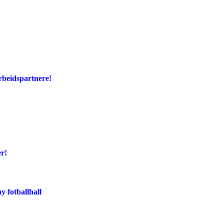
rbeidspartnere!
er!
y fotballhall