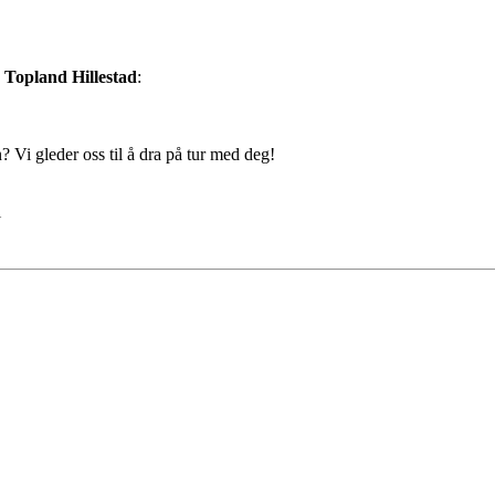
 Topland Hillestad
:
? Vi gleder oss til å dra på tur med deg!
l