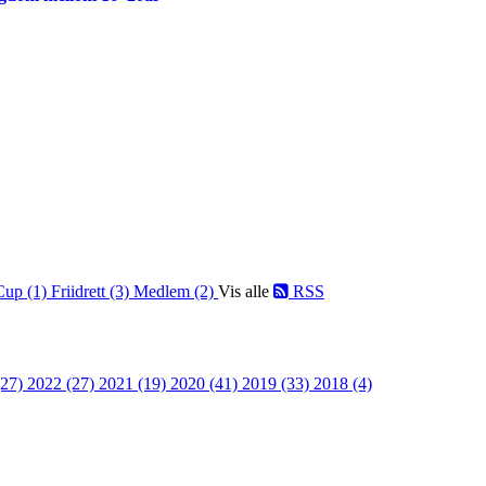
Cup (1)
Friidrett (3)
Medlem (2)
Vis alle
RSS
(27)
2022 (27)
2021 (19)
2020 (41)
2019 (33)
2018 (4)