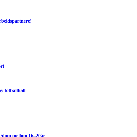
rbeidspartnere!
er!
y fotballhall
ngdom mellom 16–20år