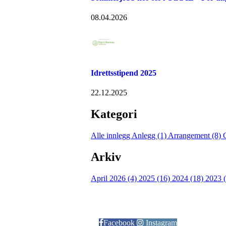
08.04.2026
Idrettsstipend 2025
22.12.2025
Kategori
Alle innlegg
Anlegg (1)
Arrangement (8)
Arkiv
April 2026 (4)
2025 (16)
2024 (18)
2023 
Følg oss på:
Facebook
Instagram