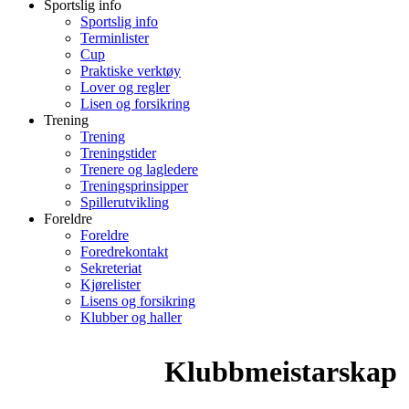
Sportslig info
Sportslig info
Terminlister
Cup
Praktiske verktøy
Lover og regler
Lisen og forsikring
Trening
Trening
Treningstider
Trenere og lagledere
Treningsprinsipper
Spillerutvikling
Foreldre
Foreldre
Foredrekontakt
Sekreteriat
Kjørelister
Lisens og forsikring
Klubber og haller
Klubbmeistarskap